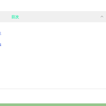
目次
ジ
由